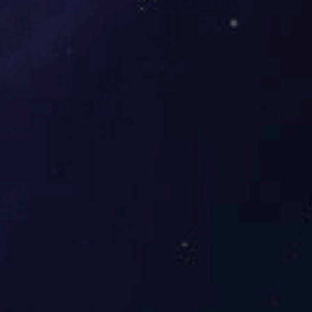
双胶纸
果袋纸
教材专用纸
新闻动态
九游官方站网站入口
行业动态
关注官方手机站