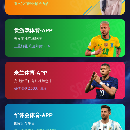
分享
资质荣誉
联系我们
产品描述
参数
1、色彩柔和不刺眼，保护学生视力。
2、印刷图案清晰逼真，对比度高。
3、全木浆抄造，纸张挺度好。


适用范围：适用于高速平张胶印及商业轮转印刷，主要用
于印刷教材、教辅等刊物。
规格：55-90g 卷筒、平板
未找到相应参数组，请于后台属性模板中添加
上一个
教材专用纸
下一个
教材专用纸
推荐产品
公司主要产品有胶版印刷纸、果袋原纸、防粘工业用纸、包装纸等