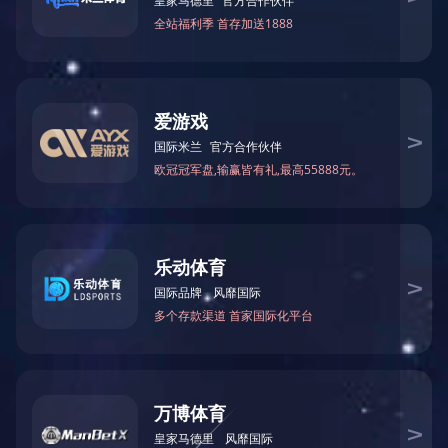
产品分类


双胶纸
教材专用纸
果袋纸
位置:
九游官方站网站入口
/
产品中心
/
教材专用纸
/
教材专用纸
浏览量:
1000
教材专用纸