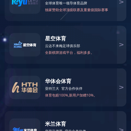
果袋纸
新闻动态

九游官方站网站入口
行业资讯
环保公示
在线留言
联系我们
0539-5811617
产品展示
产品分类