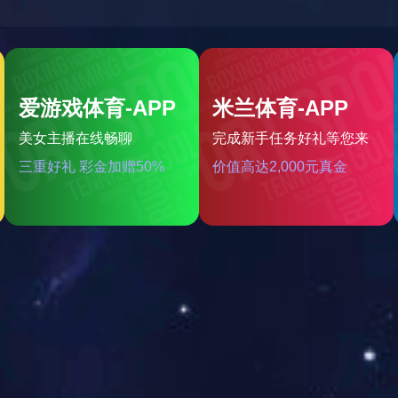
产品展示
主要产品有胶版印刷纸、果袋原纸、防粘工业用纸、包装纸等