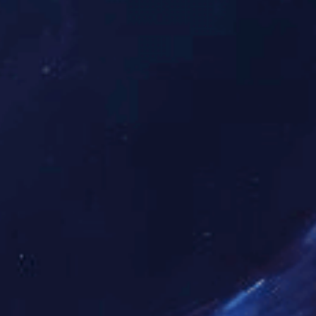
人，厂区面积30公顷，资产总额8亿元。公司拥有制浆生产线1
独厚的原料优势。
为山东省著名商标。公司产品通过了ISO19001质量体系、
重信用企业”、“山东省管理示范企业”等称号。
有企业领先的技术科研力量，建有市级企业技术中心，专门