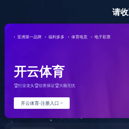
九游官方站网站入口
九游官方站网站入口-九游（中国）
关于我们

公司简介
九游官方站网站入口
资质荣誉
厂容厂貌
产品展示

双胶纸
教材专用纸