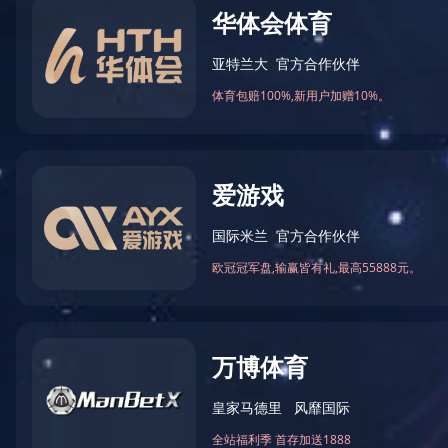
果袋纸
新闻动态

九游官方站网站入口
行业资讯
环保公示
在线留言
联系我们
0539-5811617
山东九游官方站网站入口-九游（中国） 
集制浆、造纸、热电为一体