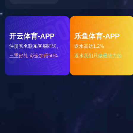
主要产品有胶版印刷纸、果袋原纸、防粘工业用纸、包装纸
View More +
双胶纸
教材专用纸
教材专用纸