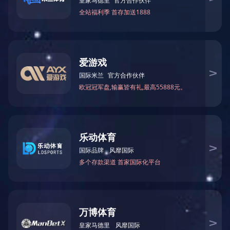
产品分类


双胶纸
教材专用纸
果袋纸
位置:
九游官方站网站入口
/
产品中心
/
教材专用纸
/
教材专用纸
浏览量:
1000
教材专用纸