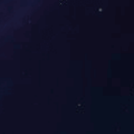
双胶纸
果袋纸
教材专用纸
新闻动态
九游官方站网站入口
行业动态
关注官方手机站