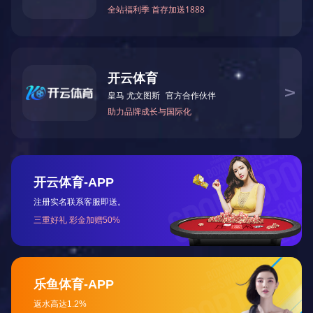
零售价
0.0
元
市场价
0.0
元
浏览量:
1000
产品编号
数量
-
+
库存:
0
在线留言
所属分类
返回列表

1