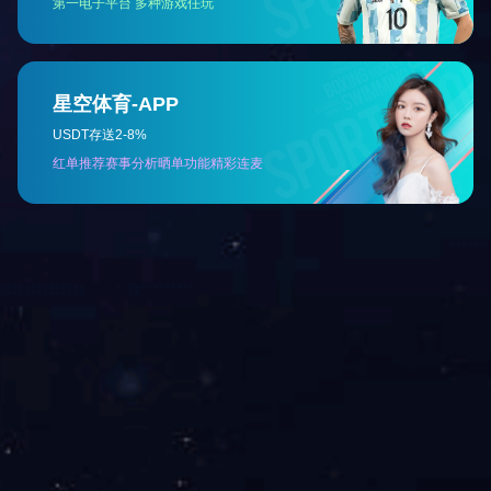
销售电话：0539-5811617
传 真：0539-5811102
地址：山东省临沂市费县上冶驻地
在线咨询
在线咨询
电话沟通
0539-5811617