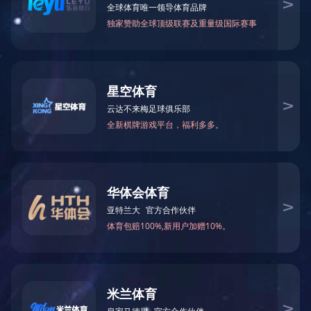
果袋纸
新闻动态

九游官方站网站入口
行业资讯
环保公示
在线留言
联系我们
0539-5811617
在线留言
在线留言