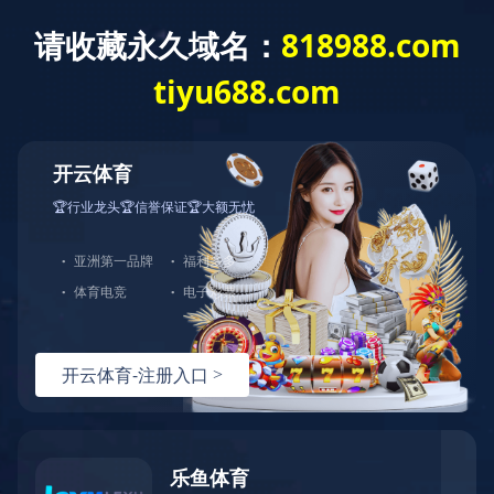
九游官方站网站入口
九游官方站网站入口-九游（中国）
关于我们

公司简介
九游官方站网站入口
资质荣誉
厂容厂貌
产品展示

双胶纸
教材专用纸