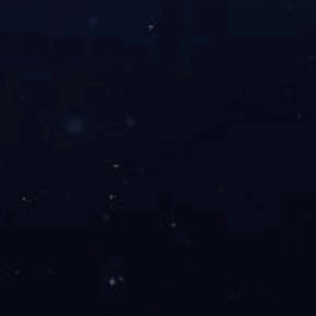
在线咨询
在线咨询
电话沟通
0539-5811617
微信咨询
手机扫一扫
TOP