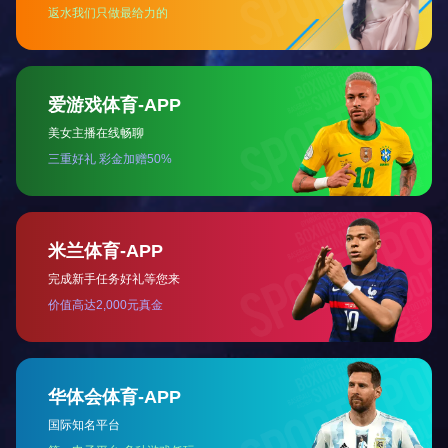
公司简介
荣誉资质
九游官方站网站入口
厂容厂貌
产品中心
双胶纸
果袋纸
教材专用纸
新闻动态