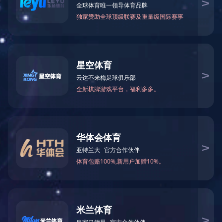
果袋纸
新闻动态

九游官方站网站入口
行业资讯
环保公示
在线留言
联系我们
0539-5811617
产品展示
产品分类