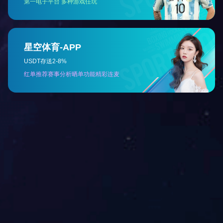
九游官方站网站入口
行业动态
关注官方手机站
九游官方站网站入口-九游（中国）
销售电话：0539-5811617
传 真：0539-5811102
地址：山东省临沂市费县上冶驻地