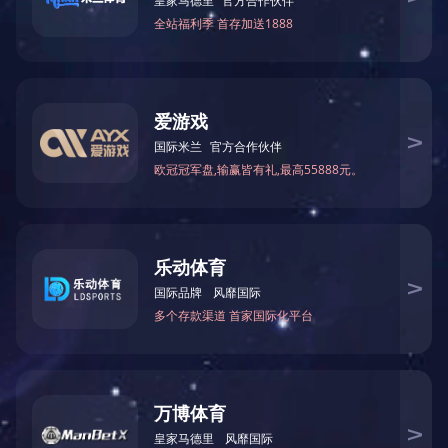


您现在的位置：
九游官方站网站入口
>
九游官方站网站入口
>
九游官方站网站入口
热烈祝贺九游官方站网站入口-九游（中国）网站上线！
发布时间
: 2021
-
03-24
九游官方站网站入口-九游（中国）系山东恒联集团控股
子公司，地处风光秀丽的沂蒙山脚下，南靠日东高速与
327国道，东临临沂飞机场和京沪高速，是一家集制浆、
造纸、热电、化工为一体的综合型大型企业，
集团与上冶人民政府签订费县工业园项目
发布时间
: 2021
-
03-24