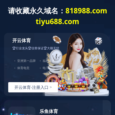
九游官方站网站入口
九游官方站网站入口-九游（中国）
关于我们

公司简介
九游官方站网站入口
资质荣誉
厂容厂貌
产品展示

双胶纸
教材专用纸