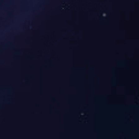
双胶纸
果袋纸
教材专用纸
新闻动态
九游官方站网站入口
行业动态
关注官方手机站