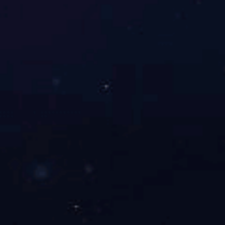
九游官方站网站入口-九游（中国）
销售电话：0539-5811617
传 真：0539-5811102
地址：山东省临沂市费县上冶驻地
在线咨询
在线咨询
电话沟通